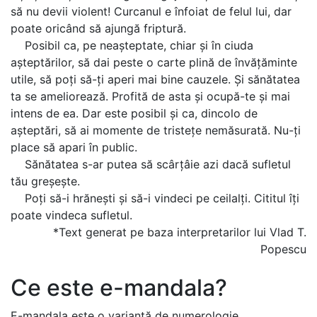
să nu devii violent! Curcanul e înfoiat de felul lui, dar
poate oricând să ajungă friptură.
Posibil ca, pe neașteptate, chiar și în ciuda
așteptărilor, să dai peste o carte plină de învățăminte
utile, să poți să-ți aperi mai bine cauzele. Și sănătatea
ta se ameliorează. Profită de asta și ocupă-te și mai
intens de ea. Dar este posibil și ca, dincolo de
așteptări, să ai momente de tristețe nemăsurată. Nu-ți
place să apari în public.
Sănătatea s-ar putea să scârțâie azi dacă sufletul
tău greșește.
Poți să-i hrănești și să-i vindeci pe ceilalți. Cititul îți
poate vindeca sufletul.
*Text generat pe baza interpretarilor lui Vlad T.
Popescu
Ce este e-mandala?
E-mandala este o variantă de numerologie